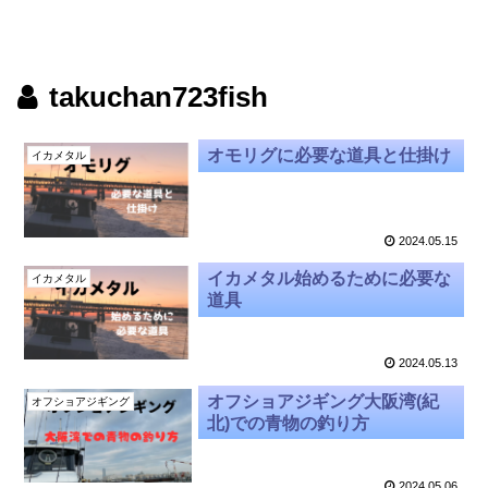
takuchan723fish
オモリグに必要な道具と仕掛け
イカメタル
2024.05.15
イカメタル始めるために必要な
イカメタル
道具
2024.05.13
オフショアジギング大阪湾(紀
オフショアジギング
北)での青物の釣り方
2024.05.06